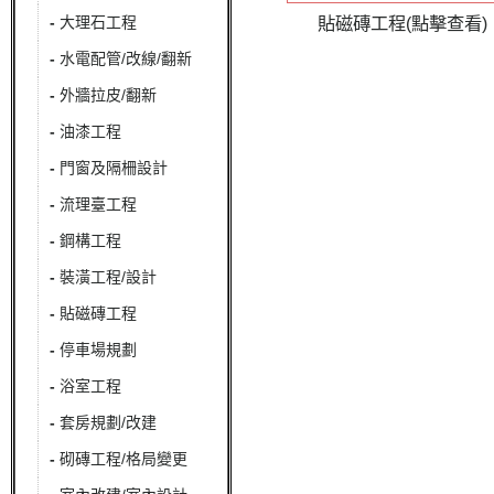
-
大理石工程
貼磁磚工程(點擊查看)
-
水電配管/改線/翻新
-
外牆拉皮/翻新
-
油漆工程
-
門窗及隔柵設計
-
流理臺工程
-
鋼構工程
-
裝潢工程/設計
-
貼磁磚工程
-
停車場規劃
-
浴室工程
-
套房規劃/改建
-
砌磚工程/格局變更