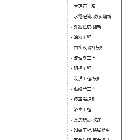
-
大理石工程
-
水電配管/改線/翻新
-
外牆拉皮/翻新
-
油漆工程
-
門窗及隔柵設計
-
流理臺工程
-
鋼構工程
-
裝潢工程/設計
-
貼磁磚工程
-
停車場規劃
-
浴室工程
-
套房規劃/改建
-
砌磚工程/格局變更