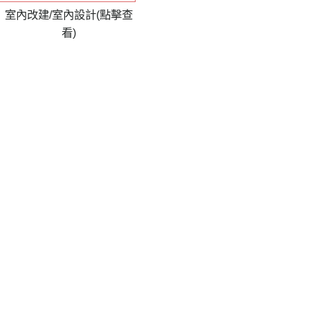
室內改建/室內設計(點擊查
看)