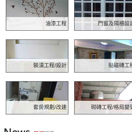
模樣。
，也是我們最常『踏』的到
『生活空間』
油漆工程
門窗及隔柵設
最高的施工品質來完成客戶所
裝設於各種角度以符合建築物
託，達到您最滿意的服務品質與
計. 窗門的整體設計簡潔俐落，
信賴，做到最好的施工品質與最
料及工藝，應用於許多講求品
佳的保固服務。
及設計感
裝潢工程/設計
貼磁磚工
房屋改善修繕,屋頂外牆防水,木工
本公司專做房屋裝修工程.免破
裝潢,水電檢測.油漆粉刷,高壓灌
磁磚-無灰塵-微聲音-打針灌
注止,漏壁癌處理,衛浴更新,泥作
2015-06-26
經常採用抬高地紐約的雜誌台中舊屋翻新
修補,系統櫥櫃.
2015-06-26
每一個環節的工台中室內裝修作同仁都經
套房規劃/改建
砌磚工程/格局變
2015-06-26
如果心愛的沙台中舊屋翻修發
專注於舊透天改建套房、老屋合
專注於住宅空間隔間變更、老
2015-06-26
舒適台中舊屋翻修您
法改套、代租套房空間規劃與工
格局重塑、紅磚牆砌築與輕質
2015-06-26
以上介紹的是歐式風格餐
程統包。精準掌握隔音、獨立水
漿牆工程。我們堅持精準放樣