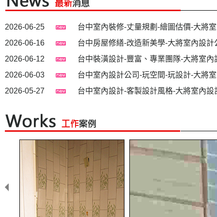
電、高排水分流與法規申辦，為
紮實植筋與高承重泥作工藝，
2026-07-10
台中室內設計-質感設計-打造優質美學空
您打造高投報率、滿租率的質感
顧室內防噪與結構安全
2026-06-25
台中室內裝修-丈量規劃-繪圖估價-大將
套房。
2026-06-16
台中房屋修繕-改造新美學-大將室內設計
2026-06-12
台中裝潢設計-豐富、專業團隊-大將室內
2026-06-03
台中室內設計公司-玩空間-玩設計-大將
2026-05-27
台中室內設計-客製設計風格-大將室內設
2026-05-22
台中舊屋翻修-再造房屋新氣象-大將室內
2026-05-20
台中舊屋翻新-翻修基礎工程-創造新生活
2026-05-18
台中室內裝修-商業設計-大將室內設計公
2026-05-18
系統櫥櫃工廠直營專業品質-大將室內設
2026-05-14
傢俱工廠直營台灣生產製造傢俱品質安心有
2026-05-12
廠直營批價輕鬆實現夢想家居-大將室內
2026-05-08
系統家具小資最愛，極簡現代風廚具-大