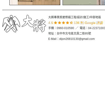
2026-05-05
系統家具直營品質有保證-大將室內設計
2026-05-01
系統櫥櫃首選-大將室內設計
2026-04-28
看裝修工程老店 如何擦亮招牌-大將室內
大將專業房屋修繕工程/設計/施工/中部地區
4.6
136 則 Google 評論
2026-04-24
裝修工程專業舊屋裝修-大將室內設計
手機：
0960-010590
／ 電話：
04-2237100
2026-04-21
店面裝潢設計淨空間高品質推薦-大將室
地址：台中市北屯區文昌二街95號
E-Mail：dijon26810130@gmail.com
2026-04-17
找店面裝潢設計讓您回到到純真年代
2026-04-15
台中室內裝修，最專業的裝修工程專家-
2026-04-10
台中室內裝修首選-大將室內設計公司
2026-04-09
台中室內設計公司品質首選‎-大將室內設
2026-04-06
台中大將室內設計公司宅屋達人設計
2026-04-02
台中精心室內規劃設計-大將室內設計
2026-03-31
秉持空間經營的專訪台中舊屋翻新
2026-03-26
精準的空間配置-大將室內設計
2026-03-25
台中舊屋改建-迎接居住新空間-大將室內